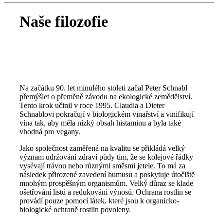
Naše filozofie
Na začátku 90. let minulého století začal Peter Schnabl
přemýšlet o přeměně závodu na ekologické zemědělství.
Tento krok učinil v roce 1995. Claudia a Dieter
Schnablovi pokračují v biologickém vinařství a vinifikují
vína tak, aby měla nízký obsah histaminu a byla také
vhodná pro vegany.
Jako společnost zaměřená na kvalitu se přikládá velký
význam udržování zdraví půdy tím, že se kolejové řádky
vysévají trávou nebo různými směsmi jetele. To má za
následek přirozené zavedení humusu a poskytuje útočiště
mnohým prospěšným organismům. Velký důraz se klade
ošetřování listů a redukování výnosů. Ochrana rostlin se
provádí pouze pomocí látek, které jsou k organicko-
biologické ochraně rostlin povoleny.