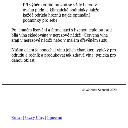
Při výběru odrůd hroznů se vždy berou v
úvahu půdní a klimatické podmínky, takže
každá odrůda hroznů najde optimální
podmínky pro sebe.
Po jemném lisování a fermentaci s řízenou teplotou jsou
bílá vína skladována v nerezové nádrži. Červená vína
zrají v nerezové nádrži nebo v malém dřevěném sudu.
Našim cílem je ponechat vínu jejich charakter, typický pro
odrůdu a ročník a produkovat tak zdravá vína, typická pro
danou oblast.
© Weinbau Schnabl 2020
Kontakt
|
Privacy Policy
|
Impressum