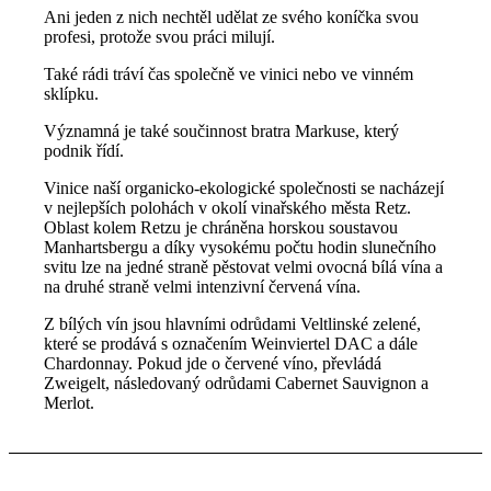
Ani jeden z nich nechtěl udělat ze svého koníčka svou
profesi, protože svou práci milují.
Také rádi tráví čas společně ve vinici nebo ve vinném
sklípku.
Významná je také součinnost bratra Markuse, který
podnik řídí.
Vinice naší organicko-ekologické společnosti se nacházejí
v nejlepších polohách v okolí vinařského města Retz.
Oblast kolem Retzu je chráněna horskou soustavou
Manhartsbergu a díky vysokému počtu hodin slunečního
svitu lze na jedné straně pěstovat velmi ovocná bílá vína a
na druhé straně velmi intenzivní červená vína.
Z bílých vín jsou hlavními odrůdami Veltlinské zelené,
které se prodává s označením Weinviertel DAC a dále
Chardonnay. Pokud jde o červené víno, převládá
Zweigelt, následovaný odrůdami Cabernet Sauvignon a
Merlot.