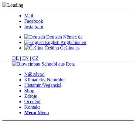
Mail
Facebook
Instagram
Deutsch
Němec
de
English
Angličtina
en
Čeština
Čeština
cs
DE
|
EN
|
CZ
Náš závod
Klimaticky Neutrální
Histamin/Veganská
Shop
Zdroje
Ocenění
Kontakt
Menu
Menu